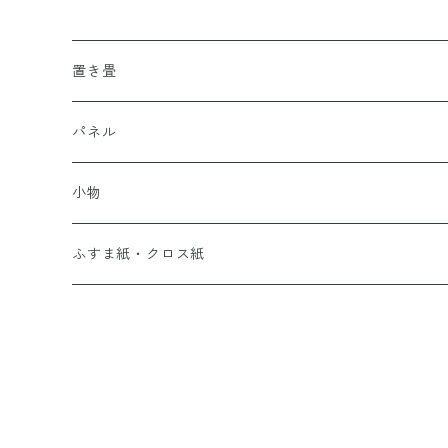
置き畳
パネル
小物
ふすま紙・クロス紙