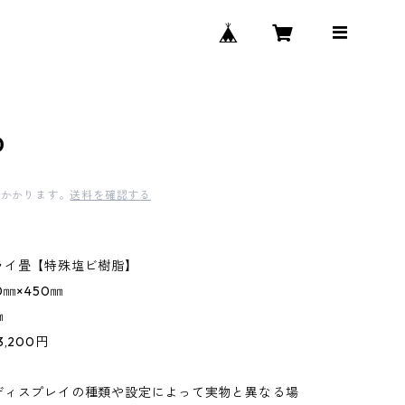
0
かかります。
送料を確認する
ライ畳【特殊塩ビ樹脂】
㎜×450㎜
㎜
3,200円
ディスプレイの種類や設定によって実物と異なる場